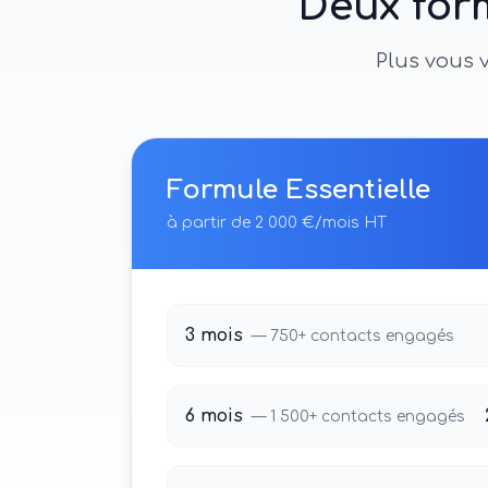
Deux for
Plus vous 
Formule
Essentielle
à partir de 2 000 €/mois HT
3 mois
—
750+
contacts engagés
6 mois
—
1 500+
contacts engagés