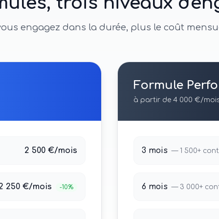
mules, trois niveaux d'e
vous engagez dans la durée, plus le coût mensu
Formule
Perf
à partir de 4 000 €/moi
2 500 €/mois
3 mois
—
1 500+
cont
2 250 €/mois
6 mois
—
3 000+
con
-10%