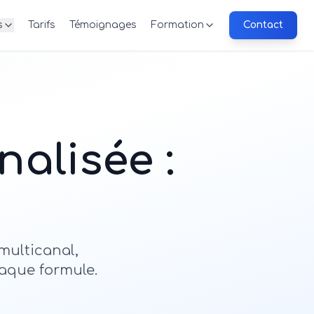
s
Tarifs
Témoignages
Formation
Contact
alisée :
multicanal,
haque formule.