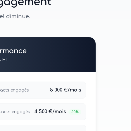
ngagement
el diminue.
ormance
s HT
5 000 €/mois
acts engagés
4 500 €/mois
tacts engagés
-10%