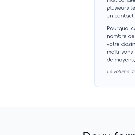
multicanale
plusieurs t
un contact e
Pourquoi ce
nombre de 
votre closi
maîtrisons 
de moyens,
Le volume de