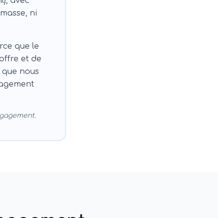
l), avec
 masse, ni
rce que le
ffre et de
e que nous
ngagement
ngagement.