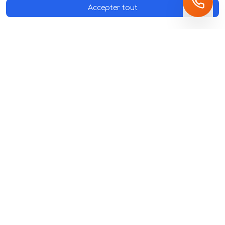
Accepter tout
Notre offre
Secteurs et zones
Prospection et
ESN et SSII
développement
Éditeurs de logiciels et
commercial externalisés
SaaS
Smart calling et
Cabinets de conseil
prospection téléphonique
Agence de prospection
SDR externalisé : notre
B2B à Lyon
position
Blitz de prospection
Tarifs