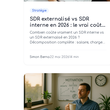
Stratégie
SDR externalisé vs SDR
interne en 2026 : le vrai coût
comparé (et quand chacun
Combien coûte vraiment un SDR interne vs
est rentable)
un SDR externalisé en 2026 ?
Décomposition complète : salaire, charges,
équipement, outils, management, turnover.
Deux scénarios chiffrés sur 24 mois.
Simon Berna
·
22 mai 2026
·
14 min