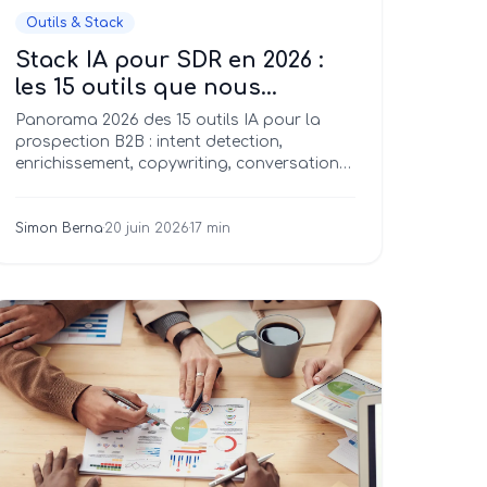
Outils & Stack
Stack IA pour SDR en 2026 :
les 15 outils que nous
déployons réellement chez
Panorama 2026 des 15 outils IA pour la
nos clients
prospection B2B : intent detection,
enrichissement, copywriting, conversation
intelligence, orchestration MCP. Budgets
réels et matrice de combinaison.
Simon Berna
·
20 juin 2026
·
17 min