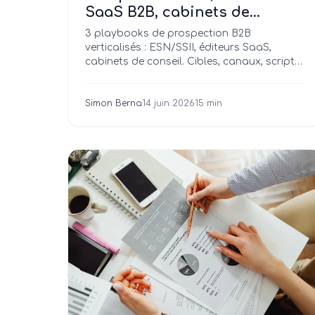
SaaS B2B, cabinets de
conseil : les 3 playbooks qui
3 playbooks de prospection B2B
fonctionnent en 2026
verticalisés : ESN/SSII, éditeurs SaaS,
cabinets de conseil. Cibles, canaux, scripts,
méthodologies, cycles de vente. Guide
opérationnel basé sur nos missions depuis
2021.
Simon Berna
·
14 juin 2026
·
15 min