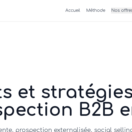
Accueil
Méthode
Nos offre
ts et stratégie
spection B2B e
te, prospection externalisée, social selling