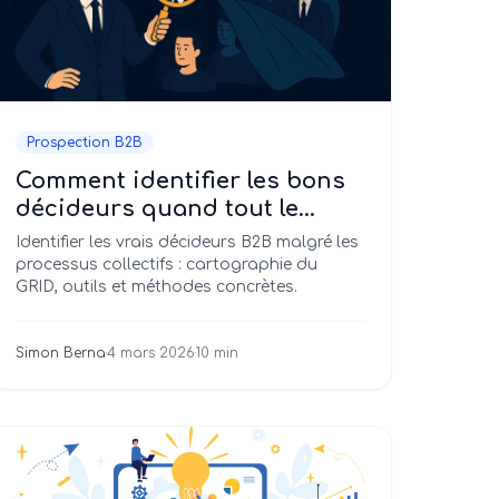
Prospection B2B
Comment identifier les bons
décideurs quand tout le
monde se cache derrière un
Identifier les vrais décideurs B2B malgré les
collectif
processus collectifs : cartographie du
GRID, outils et méthodes concrètes.
Simon Berna
·
4 mars 2026
·
10 min