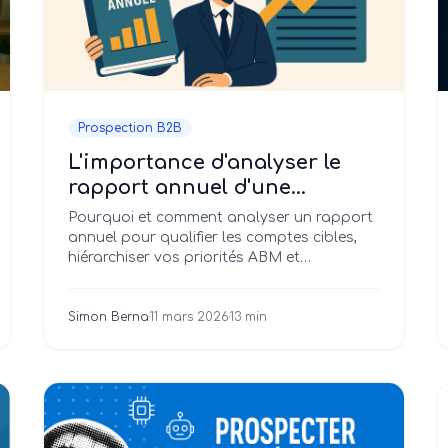
Prospection B2B
L'importance d'analyser le
rapport annuel d'une
entreprise cotée avant de
Pourquoi et comment analyser un rapport
lancer une campagne ABM
annuel pour qualifier les comptes cibles,
hiérarchiser vos priorités ABM et
personnaliser vos messages.
Simon Berna
·
11 mars 2026
·
13 min