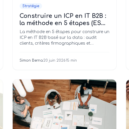
Stratégie
Construire un ICP en IT B2B :
la méthode en 5 étapes (ESN,
éditeurs SaaS, cabinets de
La méthode en 5 étapes pour construire un
conseil)
ICP en IT B2B basé sur la data : audit
clients, critères firmographiques et
technographiques, centre de décision,
signaux d'achat + canvas prêt à l'emploi.
Simon Berna
·
20 juin 2026
·
15 min