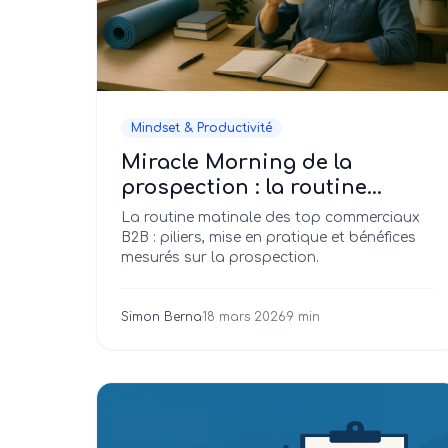
Mindset & Productivité
Miracle Morning de la
prospection : la routine
secrète des meilleurs
La routine matinale des top commerciaux
commerciaux
B2B : piliers, mise en pratique et bénéfices
mesurés sur la prospection.
Simon Berna
·
18 mars 2026
·
9 min