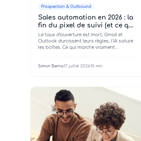
Prospection & Outbound
Sales automation en 2026 : la
fin du pixel de suivi (et ce qui
le remplace)
Le taux d'ouverture est mort, Gmail et
Outlook durcissent leurs règles, l'IA sature
les boîtes. Ce qui marche vraiment
aujourd'hui en sales automation.
Simon Berna
·
17 juillet 2026
·
10 min