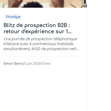
Stratégie
Blitz de prospection B2B :
retour d'expérience sur 1
journée, 4 commerciaux
Une journée de prospection téléphonique
mobilisés
intensive avec 4 commerciaux mobilisés
simultanément, 6h30 de prospection nette,
RETEX chiffré le soir même. Déroulé,
méthodo, résultats type.
Simon Berna
·
5 juin 2026
·
13 min