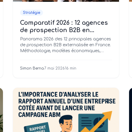
Stratégie
Comparatif 2026 : 12 agences
de prospection B2B en
France (et comment choisir
Panorama 2026 des 12 principales agences
la bonne pour votre profil)
de prospection B2B externalisée en France.
Méthodologie, modèles économiques,
tarifs, spécialisations sectorielles : le guide
complet pour choisir SON agence selon
SON profil.
Simon Berna
·
7 mai 2026
·
16 min