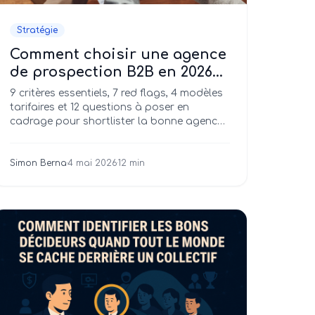
Stratégie
Comment choisir une agence
de prospection B2B en 2026
(guide pratique)
9 critères essentiels, 7 red flags, 4 modèles
tarifaires et 12 questions à poser en
cadrage pour shortlister la bonne agence
de prospection B2B.
Simon Berna
·
4 mai 2026
·
12 min