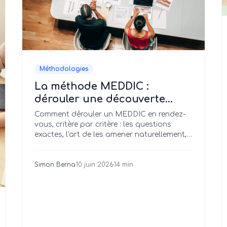
Méthodologies
La méthode MEDDIC :
dérouler une découverte
chirurgicale et qualifier des
Comment dérouler un MEDDIC en rendez-
deals qui closent vraiment
vous, critère par critère : les questions
exactes, l'art de les amener naturellement,
une grille de scoring, et les 5 erreurs qui
plombent votre qualification.
Simon Berna
·
10 juin 2026
·
14 min