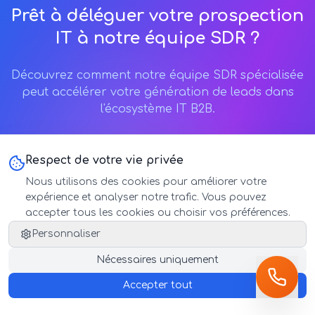
Prêt à déléguer votre prospection
IT à notre équipe SDR ?
Découvrez comment notre équipe SDR spécialisée
peut accélérer votre génération de leads dans
l'écosystème IT B2B.
Respect de votre vie privée
Planifier un Appel Découverte
Nous utilisons des cookies pour améliorer votre
expérience et analyser notre trafic. Vous pouvez
accepter tous les cookies ou choisir vos préférences.
Personnaliser
Nécessaires uniquement
Email Direct
Accepter tout
bonjour@axe-capital.tech