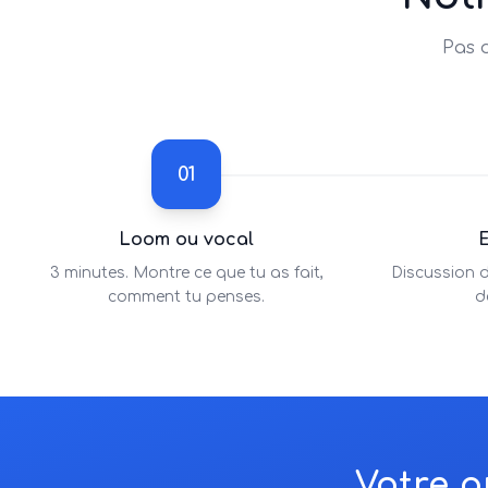
Pas d
01
Loom ou vocal
E
3 minutes. Montre ce que tu as fait,
Discussion d
comment tu penses.
d
Votre p