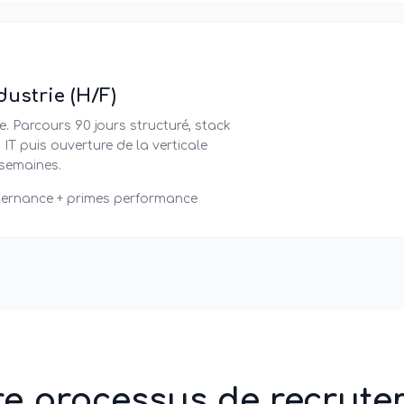
ustrie (H/F)
. Parcours 90 jours structuré, stack
IT puis ouverture de la verticale
 semaines.
ternance + primes performance
re processus de recrute