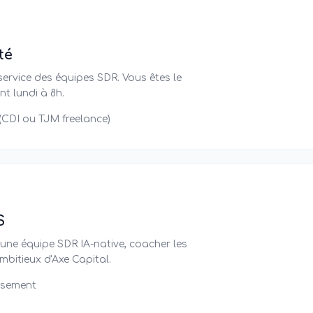
té
u service des équipes SDR. Vous êtes le
nt lundi à 8h.
(CDI ou TJM freelance)
S
 une équipe SDR IA-native, coacher les
ambitieux d'Axe Capital.
essement