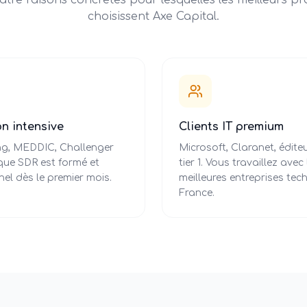
tre raisons concrètes pour lesquelles les meilleurs pro
choisissent Axe Capital.
n intensive
Clients IT premium
ing, MEDDIC, Challenger
Microsoft, Claranet, édit
que SDR est formé et
tier 1. Vous travaillez avec 
el dès le premier mois.
meilleures entreprises tec
France.