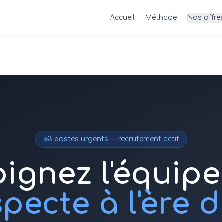
Accueil
Méthode
Nos offre
3
postes urgents — recrutement actif
oignez l'équipe
pecte à l'ère de