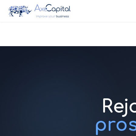
Rej
pros