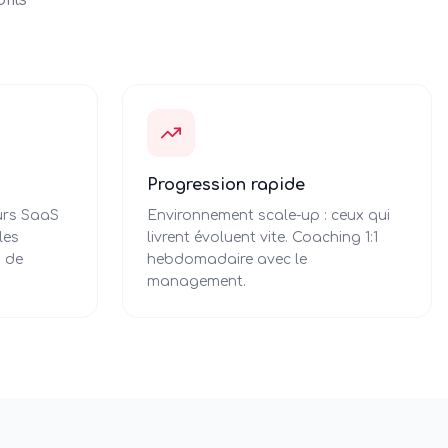
fils
Progression rapide
eurs SaaS
Environnement scale-up : ceux qui
les
livrent évoluent vite. Coaching 1:1
h de
hebdomadaire avec le
management.