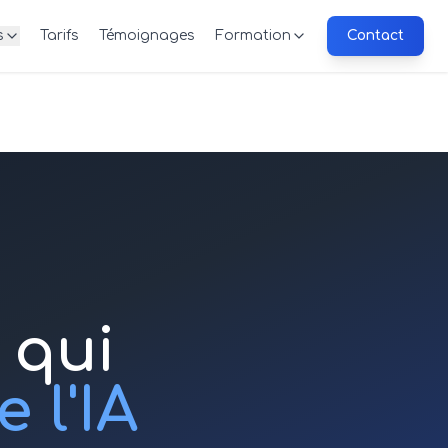
s
Tarifs
Témoignages
Formation
Contact
 qui
 l'IA