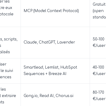
r les
Gratuit
tre eux
MCP (Model Context Protocol)
(open
rotocole
standa
, scripts,
50-100
Claude, ChatGPT, Lavender
s
€/user
lisés
iser
Smartlead, Lemlist, HubSpot
40-100
 le suivi
Sequences + Breeze AI
€/user
uences
 les
80-170
 extraire
Gong.io, Read AI, Chorus.ai
€/user
hts