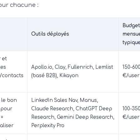
pour chacune :
Budget
Outils déployés
mensue
typiqu
r et
les
Apollo.io, Clay, Fullenrich, Lemlist
150-60
/contacts
(basé B2B), Kikayon
€/user
 le bon
LinkedIn Sales Nav, Manus,
pour
Claude Research, ChatGPT Deep
100-35
 +
Research, Gemini Deep Research,
€/user
aliser
Perplexity Pro