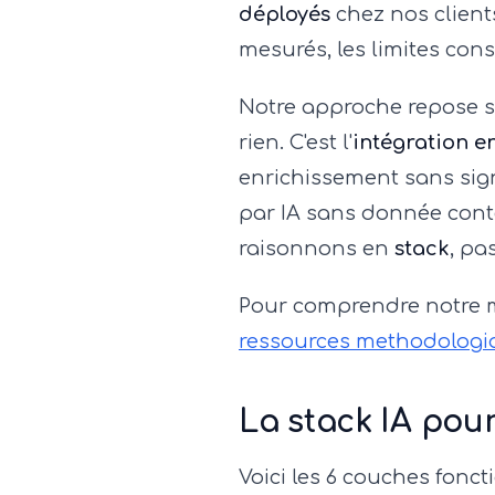
déployés
chez nos client
mesurés, les limites con
Notre approche repose su
rien. C'est l'
intégration e
enrichissement sans sig
par IA sans donnée conte
raisonnons en
stack
, pa
Pour comprendre notre 
ressources methodologi
La stack IA pou
Voici les 6 couches fon