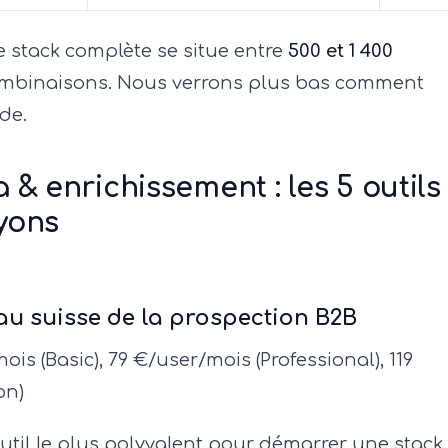
 stack complète se situe entre
500 et 1 400
ombinaisons. Nous verrons plus bas comment
de.
& enrichissement : les 5 outils
yons
au suisse de la prospection B2B
is (Basic), 79 €/user/mois (Professional), 119
on)
outil le plus polyvalent pour démarrer une stack