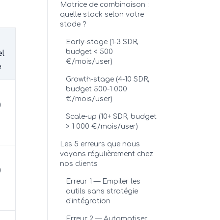
Matrice de combinaison :
quelle stack selon votre
stade ?
Early-stage (1-3 SDR,
budget < 500
l
€/mois/user)
e
Growth-stage (4-10 SDR,
budget 500-1 000
€/mois/user)
0
Scale-up (10+ SDR, budget
> 1 000 €/mois/user)
Les 5 erreurs que nous
voyons régulièrement chez
nos clients
0
Erreur 1 — Empiler les
outils sans stratégie
d'intégration
Erreur 2 — Automatiser