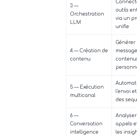
Connecte
3 —
outils en
Orchestration
via un p
LLM
unifie
Générer
4 — Création de
messages
contenu
contenu
personna
Automat
5 — Exécution
l'envoi et
multicanal
des seq
6 —
Analyser
Conversation
appels et
intelligence
les insig