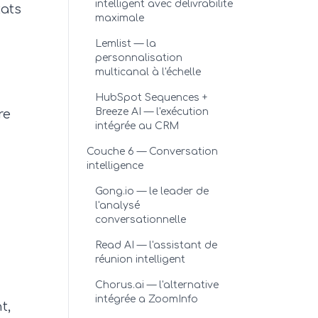
intelligent avec delivrabilite
tats
maximale
Lemlist — la
personnalisation
multicanal à l'échelle
HubSpot Sequences +
Breeze AI — l'exécution
re
intégrée au CRM
Couche 6 — Conversation
intelligence
Gong.io — le leader de
l'analysé
conversationnelle
Read AI — l'assistant de
réunion intelligent
Chorus.ai — l'alternative
intégrée a ZoomInfo
t,