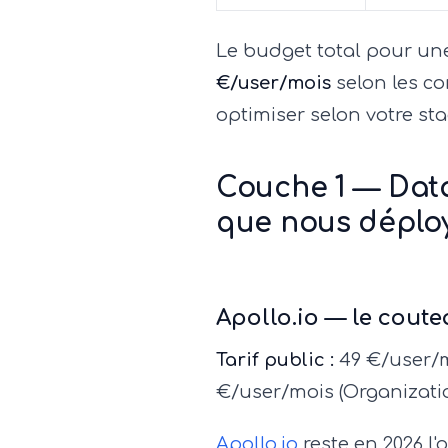
Le budget total pour une
€/user/mois
selon les c
optimiser selon votre sta
Couche 1 — Data 
que nous déplo
Apollo.io — le coute
Tarif public :
49 €/user/mo
€/user/mois (Organizati
Apollo.io
reste en 2026 l'