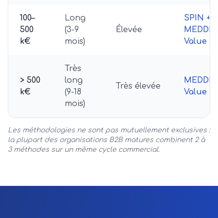
100–
Long
SPIN +
500
(3-9
Élevée
MEDDIC
k€
mois)
Value Se
Très
> 500
long
MEDDPI
Très élevée
k€
(9-18
Value Se
mois)
Les méthodologies ne sont pas mutuellement exclusives :
la plupart des organisations B2B matures combinent 2 à
3 méthodes sur un même cycle commercial.