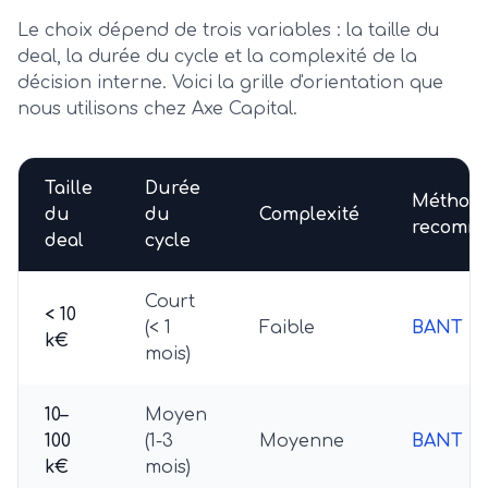
Le choix dépend de trois variables : la taille du
deal, la durée du cycle et la complexité de la
décision interne. Voici la grille d'orientation que
nous utilisons chez Axe Capital.
Taille
Durée
Méthod
du
du
Complexité
recomm
deal
cycle
Court
< 10
(< 1
Faible
BANT
k€
mois)
10–
Moyen
100
(1-3
Moyenne
BANT + 
k€
mois)