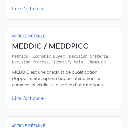
commercial pose des questions dans un ordre
précis
…
Lire l'article
ARTICLE DÉTAILLÉ
MEDDIC / MEDDPICC
Metrics, Economic Buyer, Decision Criteria,
Decision Process, Identify Pain, Champion
MEDDIC est une checklist de qualification
d'opportunité : après chaque interaction, le
commercial vérifie s'il dispose d'informations
validées sur les 6 critères. Metrics (quels KP
…
Lire l'article
ARTICLE DÉTAILLÉ