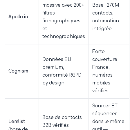
massive avec 200+
Base ~270M
filtres
contacts,
Apollo.io
firmographiques
automation
et
intégrée
technographiques
Forte
Données EU
couverture
premium,
France,
Cognism
conformité RGPD
numéros
by design
mobiles
vérifiés
Sourcer ET
séquencer
Base de contacts
Lemlist
dans le même
B2B vérifiés
(base de
outil —