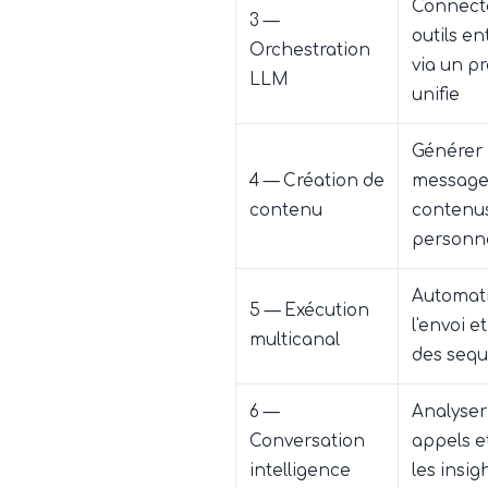
Connecte
3 —
outils en
Orchestration
via un p
LLM
unifie
Générer
4 — Création de
messages
contenu
contenu
personna
Automat
5 — Exécution
l'envoi et
multicanal
des seq
6 —
Analyser
Conversation
appels et
intelligence
les insig