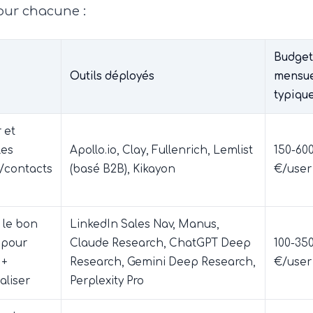
pour chacune :
Budget
Outils déployés
mensue
typiqu
r et
les
Apollo.io, Clay, Fullenrich, Lemlist
150-60
/contacts
(basé B2B), Kikayon
€/user
 le bon
LinkedIn Sales Nav, Manus,
pour
Claude Research, ChatGPT Deep
100-35
 +
Research, Gemini Deep Research,
€/user
aliser
Perplexity Pro