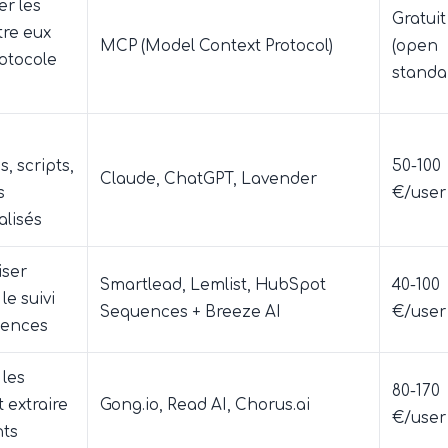
r les
Gratuit
tre eux
MCP (Model Context Protocol)
(open
rotocole
standa
, scripts,
50-100
Claude, ChatGPT, Lavender
s
€/user
lisés
iser
Smartlead, Lemlist, HubSpot
40-100
 le suivi
Sequences + Breeze AI
€/user
uences
 les
80-170
 extraire
Gong.io, Read AI, Chorus.ai
€/user
hts