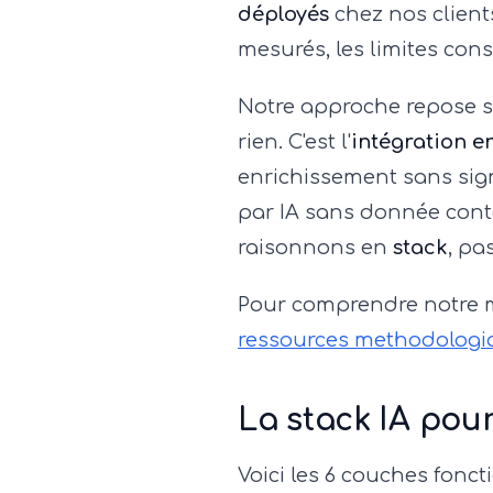
déployés
chez nos client
mesurés, les limites con
Notre approche repose su
rien. C'est l'
intégration e
enrichissement sans sig
par IA sans donnée conte
raisonnons en
stack
, pa
Pour comprendre notre 
ressources methodologi
La stack IA pou
Voici les 6 couches fon