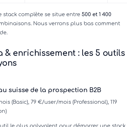
 stack complète se situe entre
500 et 1 400
ombinaisons. Nous verrons plus bas comment
de.
& enrichissement : les 5 outils
yons
au suisse de la prospection B2B
is (Basic), 79 €/user/mois (Professional), 119
on)
outil le plus polyvalent pour démarrer une stack