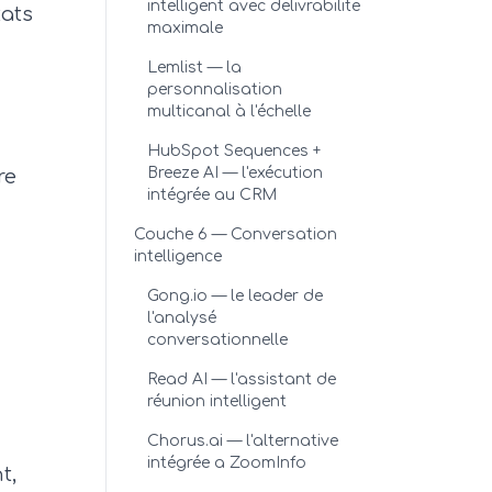
intelligent avec delivrabilite
tats
maximale
Lemlist — la
personnalisation
multicanal à l'échelle
HubSpot Sequences +
Breeze AI — l'exécution
re
intégrée au CRM
Couche 6 — Conversation
intelligence
Gong.io — le leader de
l'analysé
conversationnelle
Read AI — l'assistant de
réunion intelligent
Chorus.ai — l'alternative
intégrée a ZoomInfo
t,