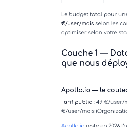
Le budget total pour une
€/user/mois
selon les c
optimiser selon votre sta
Couche 1 — Data 
que nous déplo
Apollo.io — le coute
Tarif public :
49 €/user/mo
€/user/mois (Organizati
Apollo.io
reste en 2026 l'