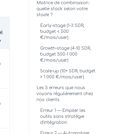
Matrice de combinaison :
quelle stack selon votre
stade ?
Early-stage (1-3 SDR,
budget < 500
l
€/mois/user)
e
Growth-stage (4-10 SDR,
budget 500-1 000
€/mois/user)
0
Scale-up (10+ SDR, budget
> 1 000 €/mois/user)
Les 5 erreurs que nous
voyons régulièrement chez
nos clients
0
Erreur 1 — Empiler les
outils sans stratégie
d'intégration
Erreur 2 — Automatiser