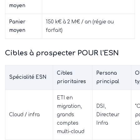
moyen
Panier
150 k€ à 2 M€ / an (régie ou
moyen
forfait)
Cibles à prospecter POUR l'ESN
Cibles
Persona
O
Spécialité ESN
prioritaires
principal
t
ETI en
migration,
DSI,
"
Cloud / infra
grands
Directeur
p
comptes
Infra
cl
multi-cloud