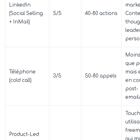
LinkedIn
marke
(Social Selling
5/5
40-80 actions
Cont
+ InMail)
thoug
leade
perso
Moins
que p
Téléphone
mais 
3/5
50-80 appels
(cold call)
en c
post-
email
Touch
utilis
freem
Product-Led
qui m