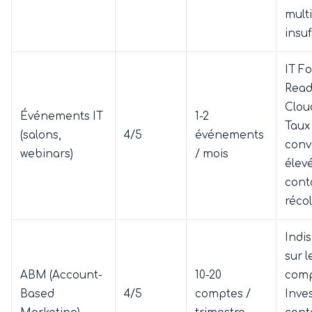
mult
insuf
IT F
Ready
Clou
Événements IT
1-2
Taux
(salons,
4/5
événements
conv
webinars)
/ mois
élevé
cont
récol
Indi
sur 
ABM (Account-
10-20
comp
Based
4/5
comptes /
Inve