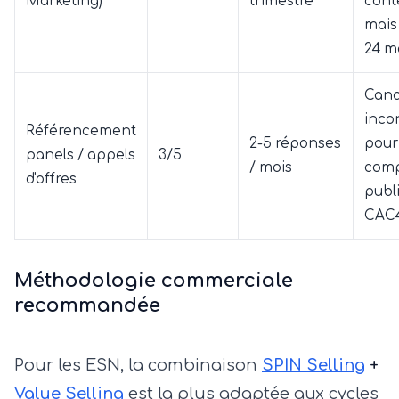
Marketing)
trimestre
cont
mais 
24 mo
Cana
inco
Référencement
2-5 réponses
pour
panels / appels
3/5
/ mois
com
d'offres
publi
CAC4
Méthodologie commerciale
recommandée
Pour les ESN, la combinaison
SPIN Selling
+
Value Selling
est la plus adaptée aux cycles