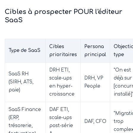
Cibles à prospecter POUR l'éditeur
SaaS
Cibles
Persona
Objecti
Type de SaaS
prioritaires
principal
type
DRH ETI,
"On est
SaaS RH
scale-ups
DRH, VP
déjà sur
(SIRH, ATS,
en hyper-
People
[concur
paie)
croissance
installé]
SaaS Finance
DAF ETI,
"Migrat
(ERP,
scale-ups
DAF, CFO
trop
trésorerie,
post-série
complex