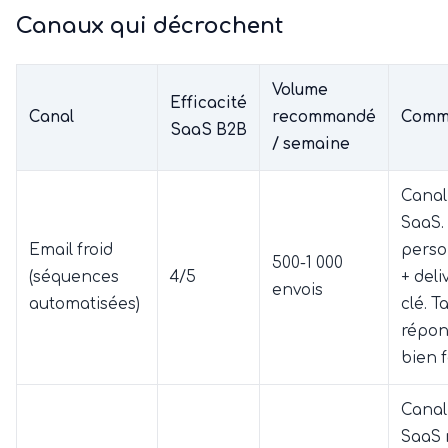
Canaux qui décrochent
Volume
Efficacité
Canal
recommandé
Comm
SaaS B2B
/ semaine
Canal
SaaS.
Email froid
perso
500-1 000
(séquences
4/5
+ deli
envois
automatisées)
clé. T
répon
bien f
Canal
SaaS 