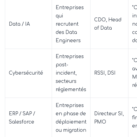
Entreprises
"
qui
in
CDO, Head
Data / IA
recrutent
n
of Data
des Data
c
Engineers
da
Entreprises
"O
post-
a
Cybersécurité
incident,
RSSI, DSI
M
secteurs
r
réglementés
Entreprises
"
ERP / SAP /
en phase de
Directeur SI,
fi
Salesforce
déploiement
PMO
e
ou migration