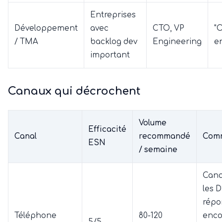
Entreprises
Développement
avec
CTO, VP
"
/ TMA
backlog dev
Engineering
en
important
Canaux qui décrochent
Volume
Efficacité
Canal
recommandé
Comm
ESN
/ semaine
Cana
les D
répo
Téléphone
80-120
enco