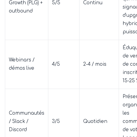
Growth (PLG) +
5/5
Continu
signa
outbound
d'upg
hybri
puiss
Éduqu
de ve
Webinars /
4/5
2-4 / mois
de co
démos live
inscri
15-25 
Prése
organ
Communautés
les
/ Slack /
3/5
Quotidien
comm
Discord
de vot