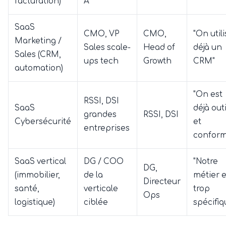
facturation)
A
SaaS
CMO, VP
CMO,
"On util
Marketing /
Sales scale-
Head of
déjà un
Sales (CRM,
ups tech
Growth
CRM"
automation)
"On est
RSSI, DSI
SaaS
déjà outi
grandes
RSSI, DSI
Cybersécurité
et
entreprises
conform
SaaS vertical
DG / COO
"Notre
DG,
(immobilier,
de la
métier e
Directeur
santé,
verticale
trop
Ops
logistique)
ciblée
spécifiq