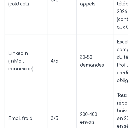
5/5
(cold call)
appels
télé
2026
(con
aux 
Exce
com
LinkedIn
30-50
du t
(InMail +
4/5
demandes
Profi
connexion)
crédi
oblig
Taux
répo
baiss
200-400
Email froid
3/5
en 20
envois
en s