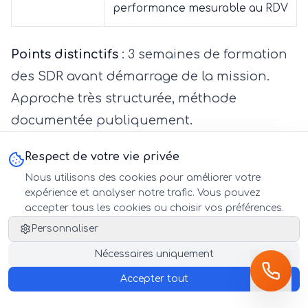
performance mesurable au RDV
Points distinctifs
: 3 semaines de formation
des SDR avant démarrage de la mission.
Approche très structurée, méthode
documentée publiquement.
En savoir plus → getalead.co
Respect de votre vie privée
Nous utilisons des cookies pour améliorer votre
expérience et analyser notre trafic. Vous pouvez
6. GoWithIA — Prospection
accepter tous les cookies ou choisir vos préférences.
automatisée pilotée par signaux
Personnaliser
d'achat
Nécessaires uniquement
Accepter tout
Critère
Détail